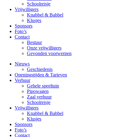
Schoolreisje
Vrijwilligers
Knabbel & Babbel
Klusjes
Sponsors
Foto’s
Contact
Bestuur
Onze vrijwilligers
Gevonden voorwerpen
Nieuws
Geschiedenis
Openingstijden & Tarieven
Verhuur
Gehele speeltuin
Pipowagen
Zaal verhuur
Schoolreisje
Vrijwilligers
Knabbel & Babbel
Klusjes
Sponsors
Foto’s
Contact