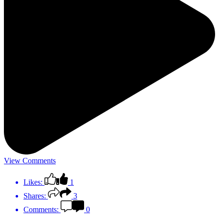
View Comments
Likes:
1
Shares:
3
Comments:
0